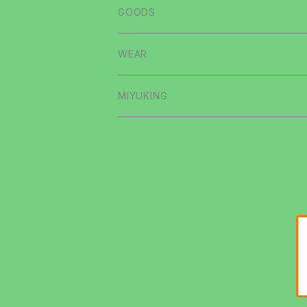
download music
GOODS
WEAR
MIYUKING